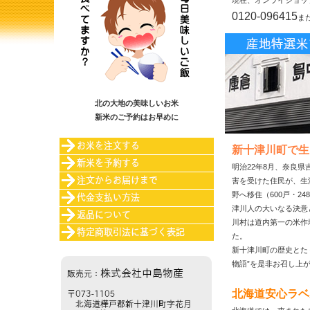
現在、オンライショッ
0120-096415
ま
北の大地の美味しいお米
新米のご予約はお早めに
新十津川町で生
明治22年8月、奈良
害を受けた住民が、生
野へ移住（600戸・2
津川人の大いなる決意
川村は道内第一の米作
た。
新十津川町の歴史とた
物語”を是非お召し上
北海道安心ラベル