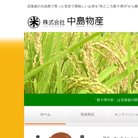
北海道の大自然で育った安全で美味しいお米を”米どころ新十津川”から
「新十津川米」は北海道の環
ホーム
取扱商品
オンラインシ