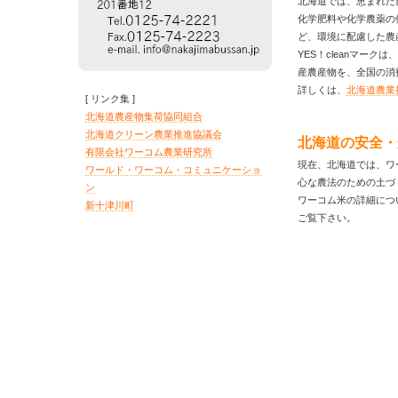
北海道では、恵まれた
化学肥料や化学農薬の
ど、環境に配慮した農
YES！cleanマー
産農産物を、全国の消
詳しくは、
北海道農業
[ リンク集 ]
北海道農産物集荷協同組合
北海道クリーン農業推進協議会
北海道の安全・
有限会社ワーコム農業研究所
現在、北海道では、ワ
ワールド・ワーコム・コミュニケーショ
心な農法のための土づ
ン
ワーコム米の詳細につ
新十津川町
ご覧下さい。